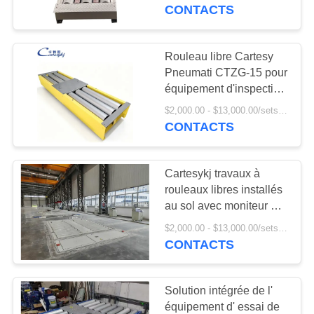
VISITE
CONTACTS
D'USINE
Rouleau libre Cartesy
6
CONTRÔLE
Pneumati CTZG-15 pour
Testeur de charge
équipement d'inspection
DE
de véhicules avec
des roues d'essieu
$2,000.00 - $13,000.00/sets MOQ:1 unité
LA
capacité de 15T,
CONTACTS
résistant à la corrosion
QUALITÉ
et verrouillage
pneumatique
Cartesykj travaux à
CONTACT
rouleaux libres installés
au sol avec moniteur de
9
vitesse moniteur de
NOUVELLES
$2,000.00 - $13,000.00/sets MOQ:1 unité
Testeur de
freins moniteur de
CONTACTS
simulation routière
glissement latéral
TOUS
Solution intégrée de l'
LES
équipement d' essai de