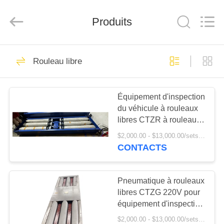
-
2026
Cartesy
Diagnosis
Produits
Technology
CO.,Ltd.
All
Rights
APERÇU
Reserved.
33
Rouleau libre
Combinaison de
PRODUITS
lignes d'essai du
Équipement d'inspection
du véhicule à rouleaux
véhicule
VIDÉOS
libres CTZR à rouleaux
libres pour véhicule
$2,000.00 - $13,000.00/sets MOQ:1 unité
A
CONTACTS
47
PROPOS
DE
Pneumatique à rouleaux
Testeur de freinage
libres CTZG 220V pour
NOUS
équipement d'inspection
des véhicules
$2,000.00 - $13,000.00/sets MOQ:1 unité